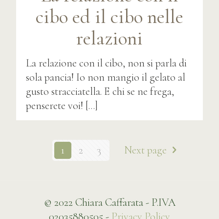
cibo ed il cibo nelle
relazioni
La relazione con il cibo, non si parla di
sola pancia! Io non mangio il gelato al
gusto stracciatella. E chi se ne frega,
penserete voi!
[…]
1
2
3
Next page
© 2022 Chiara Caffarata - P.IVA
02035880505 -
Privacy Policy